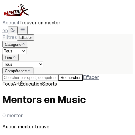
Accueil
Trouver un mentor
en
Filtres
Effacer
Catégorie
Lieu
Compétence
Effacer
Rechercher
Tous
Art
Éducation
Sports
Mentors en Music
0 mentor
Aucun mentor trouvé