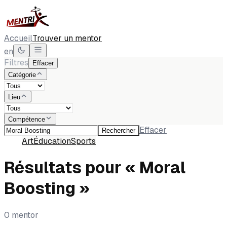
Accueil
Trouver un mentor
en
Filtres
Effacer
Catégorie
Lieu
Compétence
Effacer
Rechercher
Tous
Art
Éducation
Sports
Résultats pour « Moral
Boosting »
0 mentor